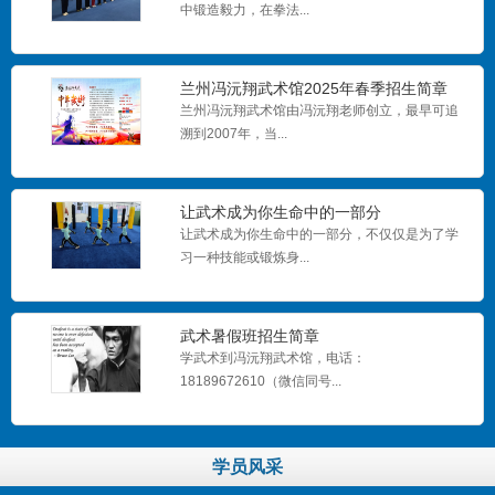
中锻造毅力，在拳法...
兰州冯沅翔武术馆2025年春季招生简章
兰州冯沅翔武术馆由冯沅翔老师创立，最早可追
溯到2007年，当...
让武术成为你生命中的一部分
马国力
让武术成为你生命中的一部分，不仅仅是为了学
在武术的世界里，每一滴汗水都会在未来得到回
习一种技能或锻炼身...
报！拼搏实现梦想 ...
武术暑假班招生简章
学武术到冯沅翔武术馆，电话：
2024年兰州市城关区青少年综合运动会
18189672610（微信同号...
2024年兰州市城关区青少年综合运动会学员获奖
证书公示，冯沅...
学员风采