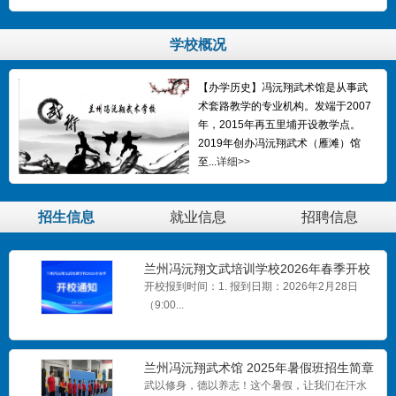
学校概况
【办学历史】冯沅翔武术馆是从事武
术套路教学的专业机构。发端于2007
年，2015年再五里埔开设教学点。
2019年创办冯沅翔武术（雁滩）馆
至...
详细>>
招生信息
就业信息
招聘信息
兰州冯沅翔文武培训学校2026年春季开校
通知
开校报到时间：1. 报到日期：2026年2月28日
（9:00...
兰州冯沅翔武术馆 2025年暑假班招生简章
武以修身，德以养志！这个暑假，让我们在汗水