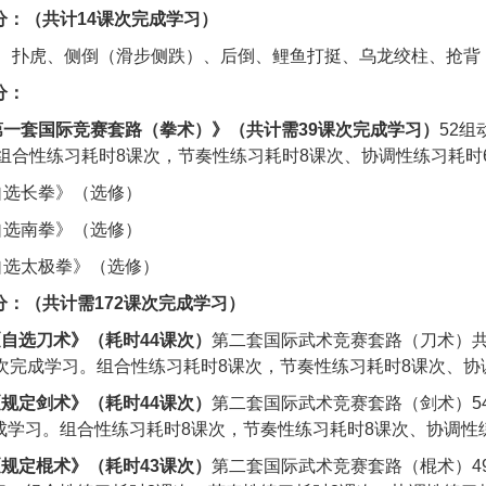
1
分：（共计
14
课次完成学习）
、扑虎、侧倒（滑步侧跌）、后倒、鲤鱼打挺、乌龙绞柱、抢背
分：
第一套国际竞赛套路（拳术）》（共计需
39
课次完成学习）
52
组
组合性练习耗时
8
课次，节奏性练习耗时
8
课次、协调性练习耗时
自选长拳》（选修）
自选南拳》（选修）
自选太极拳》（选修）
分：（共计需
172
课次完成学习）
《自选刀术》（耗时
44
课次）
第二套国际武术竞赛套路（刀术）
次完成学习。
组合性练习耗时
8
课次，节奏性练习耗时
8
课次、协
《规定剑术》（耗时
44
课次）
第二套国际武术竞赛套路（剑术）
5
成学习。
组合性练习耗时
8
课次，节奏性练习耗时
8
课次、协调性
《规定棍术》（耗时
43
课次）
第二套国际武术竞赛套路（棍术）
4