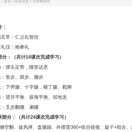
置：
首页
>
班级设置
>
武术精英班
分：
德五常：仁义礼智信
术礼仪：抱拳礼
部分：（共计
14
课次完成学习）
功：摆头定势，随形达意
法：形步、跟步、撤步
法：下劈腿、十字腿，横丁腿、戳脚
衡：望月平衡、探海平衡、却地龙
法：叉步翻腰、涮腰
跃部分：（共计
24
课次完成学习）
侧空翻、旋风摔、盘腿踹、外摆莲
360+
组合链接、旋子
+
组合、