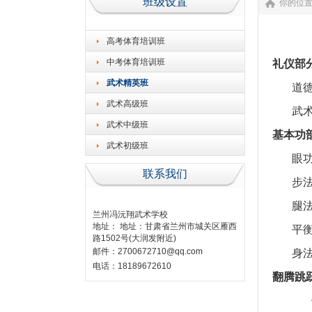
班级设置
你的位
高考体育培训班
中考体育培训班
礼仪部
武术精英班
道
武术高级班
武
武术中级班
基本功
武术初级班
眼
联系我们
步
腿
兰州冯沅翔武术学校
地址： 地址：甘肃省兰州市城关区雁西
平
路1502号(大润发附近)
邮件：2700672710@qq.com
身
电话：18189672610
翻腾跳